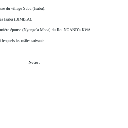
esse du village Subu (Isubu).
s Isubu (BIMBIA).
première épouse (Nyango'a Mboa) du Roi NGAND'a KWA.
esquels les mâles suivants :
Notes :