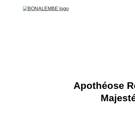
Apothéose Ré
Majest