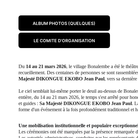
ALBUM PHOTOS (QUELQUES)
LE COMITE D'ORGANISATION
Du 
14 au 21 mars 2026
, le village Bonalembe a été le théât
recueillement. Des centaines de personnes se sont rassemblée
Majesté DIKONGUE EKOBO Jean Paul
, vers sa dernièr
Le ciel semblait lui-même porter le deuil au-dessus de Bonal
entière, du 14 au 21 mars 2026, le temps s'est arrêté pour honor
et guides : 
Sa Majesté DIKONGUE EKOBO Jean Paul
. L
forme d'un événement à la fois profondément traditionnel et h
Une mobilisation institutionnelle et populaire exceptionnel
Les cérémonies ont été marquées par la présence remarquée d'
Les autorités administratives, conduites par les représentants 