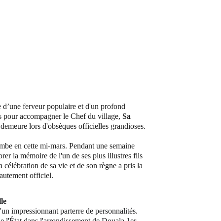
re d’une ferveur populaire et d'un profond 
s pour accompagner le Chef du village, 
Sa 
e demeure lors d'obsèques officielles grandioses.
embe en cette mi-mars. Pendant une semaine 
er la mémoire de l'un de ses plus illustres fils 
a célébration de sa vie et de son règne a pris la 
autement officiel.
le
un impressionnant parterre de personnalités. 
de l'État dans l'arrondissement de Douala 1er, 